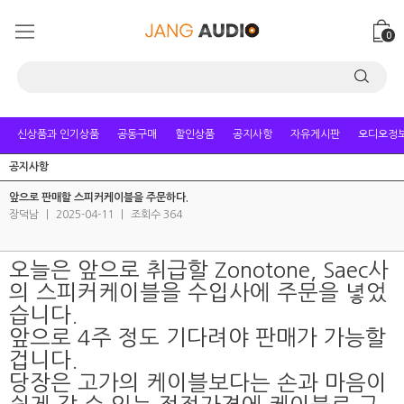
0
신상품과 인기상품
공동구매
할인상품
공지사항
자유게시판
오디오정
공지사항
앞으로 판매할 스피커케이블을 주문하다.
장덕남
|
2025-04-11
|
조회수 364
오늘은 앞으로 취급할 Zonotone, Saec사
의 스피커케이블을 수입사에 주문을 녛었
습니다.
앞으로 4주 정도 기다려야 판매가 가능할
겁니다.
당장은 고가의 케이블보다는 손과 마음이