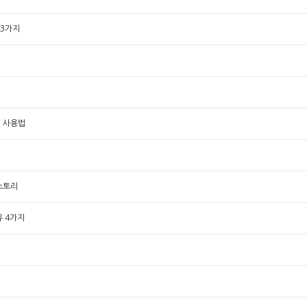
 3가지
인 사용법
생스토리
유 4가지