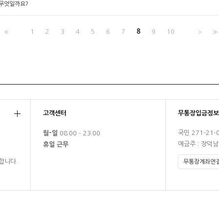
는 무엇일까요?
<<
1
2
3
4
5
6
7
8
9
10
>
>>
고객센터
무통장입금정보
국민 271-21-
월-일
08:00 - 23:00
예금주 : 장덕
휴일 근무
합니다.