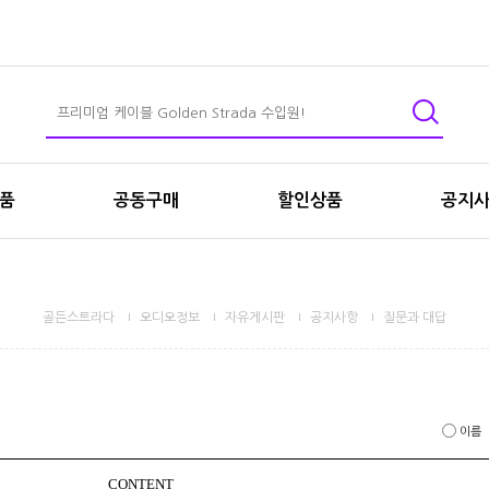
상품
공동구매
할인상품
공지
골든스트라다
오디오정보
자유게시판
공지사항
질문과 대답
이름
CONTENT