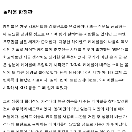
놀라운 한정판
케이블은 한낮 컴포넌트와 컴포넌트를 연결하거나 또는 전원을 공급하는
데 필요한 전깃줄 정도로 여기며 평가 절하하는 사람들도 있지만 그 속엔
우주만큼 넓은 세계가 존재한다. 다양한 하이엔드 케이블들이 나름의 독보
적인 기술로 제작한 케이블이 춘추전국 시대를 이루며 출현했던 ‘90년대를
회고해보면 지금 생각해도 신기한 일 투성이었다. 구리가 아닌 은과 금 같
은 성분이 케이블에 투입되기 시작했고 각각의 케이블이 내주는 소리는 음
악에 또 다른 생명을 불어넣었다. 단지 원음이냐 아니냐가 아니라 그저 그
변화폭에 놀랐던 시절이다. 실텍, 킴버, 트랜스페어런트, 와이어월드부터
시작해서 XLO 등을 그 때 알게 되었다.
그런 와중에 합리적인 가격대에 높은 성능을 내주는 케이블을 찾다 발견한
것이 후루텍과 네오텍이었다. 영/미권이 아닌 일본과 대만의 케이블 메이
커들이다. 실제로 이들의 케이블을 사용해 보완을 거친 후 상당히 비싼 가
격대의 브랜드로 판매하는 메이커들이 많았을 정도로 기본기가 뛰어났다.
실제로 이들의 기술적인 특성과 음질은 가격을 상회하는 것이었다. 그 중