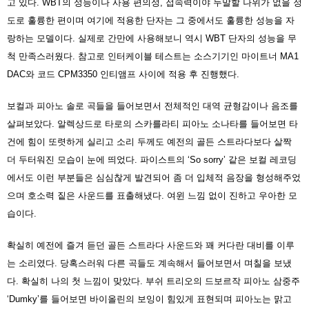
고 있다. WBT의 성능이나 사용 편의성, 접속력이야 두말할 나위가 없을 정
도로 훌륭한 편이며 여기에 적용한 단자는 그 중에서도 훌륭한 성능을 자
랑하는 모델이다. 실제로 간만에 사용해보니 역시 WBT 단자의 성능을 무
척 만족스러웠다. 참고로 인터케이블 테스트는 소스기기인 마이트너 MA1
DAC와 코드 CPM3350 인티앰프 사이에 적용 후 진행했다.
보컬과 피아노 솔로 곡들을 들어보면서 전체적인 대역 균형감이나 음조를
살펴보았다. 알렉상드로 타로의 스카를라티 피아노 소나타를 들어보면 타
건에 힘이 또렷하게 실리고 소리 두께도 예전의 골든 스트라다보다 살짝
더 두터워진 모습이 눈에 띄었다. 파이스트의 ‘So sorry’ 같은 보컬 레코딩
에서도 이런 부분들은 심심찮게 발견되어 좀 더 입체적 음장을 형성해주었
으며 호소력 짙은 사운드를 표출해냈다. 여윈 느낌 없이 진하고 우아한 모
습이다.
확실히 예전에 즐겨 듣던 골든 스트라다 사운드와 꽤 커다란 대비를 이루
는 소리였다. 당혹스러워 다른 곡들도 계속해서 들어보면서 며칠을 보냈
다. 확실히 나의 첫 느낌이 맞았다. 부쉬 트리오의 드보르작 피아노 삼중주
‘Dumky’를 들어보면 바이올린의 보잉이 힘있게 표현되며 피아노는 맑고