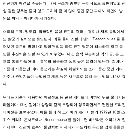
잔잔하게 배경을 수놓는다. 배음 구조가 충분히 구체적으로 표현되었고 잔
향 같은 경우는 줄지 않고 오히려 좀 더 많아 중간 중간 피아노 타건이 방
안을 휘익 ~ 휘감다가 사라졌다.
소리의 두께, 밀도감, 적극적인 음상 표현의 결과는 팝이나 재즈 음악에서
도 발군의 실력으로 증명된다. 예를 들어 스틸리 댄의 ‘Deacon blues’를 들
어보면 충분히 명징하고 당당한 리듬 파트 표현 덕분에 왜소하지 않고 충
만한 추진력을 느낄 수 있게 해주었다. 대신 음색 부분에선 역시 금, 은 도
포를 통해 만들어내는 특유의 달콤하고 농도 높은 음결이 빛난다. 킴버나
기존에 사용했던 여타 동선과는 확실히 차별화되는 소리. 중간 중간 기타
간주나 관악기들이 농밀하고 채도 높은 사운드로 음악 듣는 맛을 배가시켰
다.
무대는 기존에 사용하던 아르젠토 등 순은 케이블에 비하면 뒤로 물러서는
타입이다. 대신 깊이가 상당히 깊게 조망되어 명료하면서도 편안한 프리젠
테이션을 보여주었다. 예를 들어 칙 코리아와 게리 버튼의 1979년 10월 스
위스 취리히 콘서트에서 ‘Senor mouse’를 들어보면 비브라폰 소리가 저 멀
리서부터 잔잔하 호수의 물결처럼 퍼지다가 파도처럼 공간을 넓게 물들인