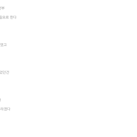
전부
필요로 한다
하였고
있었던건
다
사라졌다