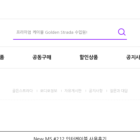
상품
공동구매
할인상품
공지
골든스트라다
오디오정보
자유게시판
공지사항
질문과 대답
New MS #212 인터케이블 사용후기