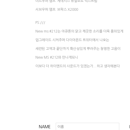
미드우퍼 앰프: 제네시스 듀얼모노 익스트림
서브우퍼 앰프: 브락스 X2000
PS:///
New ms #212는 아큐톤의 맑고 깨끗한 소리를 더욱 품위있게
업그레이드 시켜주며 다이아몬드 트위터에서 나오는
세련된 고역과 끝단까지 확산성있게 뿌려주는 청명한 고음이
New MS #212와 만나게되니
이보다 더 하이엔드의 사운드가 있겠는가...하고 생각해본다
NAME