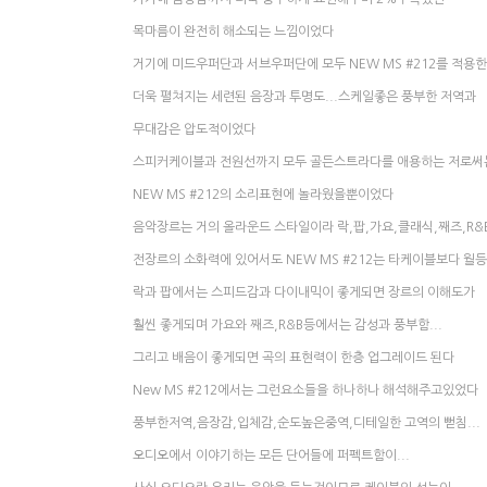
목마름이 완전히 해소되는 느낌이었다
거기에 미드우퍼단과 서브우퍼단에 모두 NEW MS #212를 적용
더욱 펼쳐지는 세련된 음장과 투명도...스케일좋은 풍부한 저역과
무대감은 압도적이었다
스피커케이블과 전원선까지 모두 골든스트라다를 애용하는 저로써
NEW MS #212의 소리표현에 놀라웠을뿐이었다
음악장르는 거의 올라운드 스타일이라 락,팝,가요,클래식,째즈,R&
전장르의 소화력에 있어서도 NEW MS #212는 타케이블보다 월
락과 팝에서는 스피드감과 다이내믹이 좋게되면 장르의 이해도가
훨씬 좋게되며 가요와 째즈,R&B등에서는 감성과 풍부함...
그리고 배음이 좋게되면 곡의 표현력이 한층 업그레이드 된다
New MS #212에서는 그런요소들을 하나하나 해석해주고있었다
풍부한저역,음장감,입체감,순도높은중역,디테일한 고역의 뻗침...
오디오에서 이야기하는 모든 단어들에 퍼펙트함이...