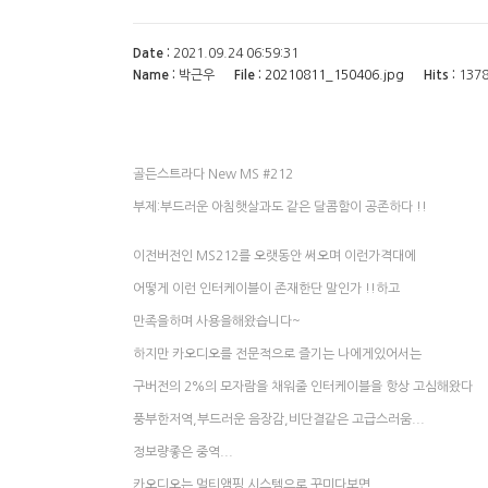
Date :
2021.09.24 06:59:31
Name :
박근우
File :
Hits :
137
20210811_150406.jpg
골든스트라다 New MS #212
부제:부드러운 아침햇살과도 같은 달콤함이 공존하다 !!
이전버전인 MS212를 오랫동안 써오며 이런가격대에
어떻게 이런 인터케이블이 존재한단 말인가 !!하고
만족을하며 사용을해왔습니다~
하지만 카오디오를 전문적으로 즐기는 나에게있어서는
구버전의 2%의 모자람을 채워줄 인터케이블을 항상 고심해왔다
풍부한저역,부드러운 음장감,비단결같은 고급스러움...
정보량좋은 중역...
카오디오는 멀티앰핑 시스템으로 꾸미다보면