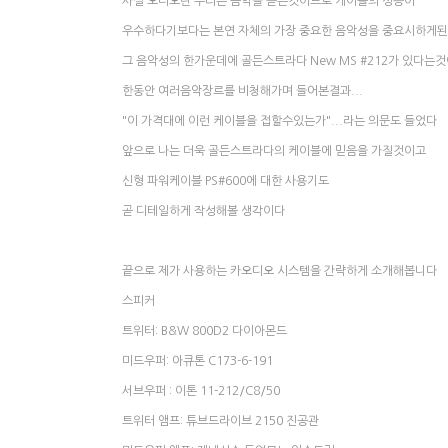
사실 오디오란 우리는 음악을 듣는것이므로 케이블의 성능이
우수하다기보다는 본연 자체의 가장 중요한 음악성을 중요시하게
그 음악성의 한가운데에 골든스트라다 New MS #212가 있다는
한동안 여러음악장르를 비청해가며 들어본결과...
"이 가격대에 이런 케이블을 접할수있는가"...라는 의문도 들었다
앞으로 나는 더욱 골든스트라다의 케이블에 믿음을 가질것이고
신형 파워케이블 PS#600에 대한 사용기도
곧 디테일하게 작성해볼 생각이다
끝으로 제가 사용하는 카오디오 시스템을 간략하게 소개해봅니다
스피커
트위터: B&W 800D2 다이아몬드
미드우퍼: 아큐톤 C173-6-191
서브우퍼 : 이톤 11-212/C8/50
트위터 앰프: 튜브드라이브 2150 진공관