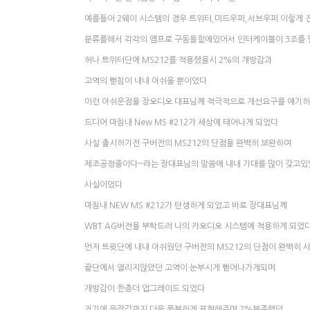
예를들어 2웨이 시스템의 경우 트위터,미드우퍼,서브우퍼 이렇게 
분류를해서 각각의 앰프로 구동을함에있어서 인터케이블이 3조를 
허나 트위터단에 MS212를 적용했을시 2%의 개방감과
고역의 뻗침이 내내 아쉬울 뿐이었다
이런 아쉬운점을 장오디오 대표님께 적극적으로 개선요구를 얘기
드디어 마침내 New MS #212가 세상에 태어나게 되었다
사실 출시하기전 구버전의 MS212의 단점을 완벽히 보완하여
제조공정중이다~라는 장대표님의 말씀에 내내 기대를 많이 갖고
사실이었다
마침내 NEW MS #212가 탄생하게 되었고 바로 장대표님께
WBT AG버전을 부탁드려 나의 카오디오 시스템에 적용하게 되었
먼저 트윗단에 내내 아쉬웠던 구버전의 MS212의 단점이 완벽히 
끝단에서 열리지않았던 고역이 눈부시게 뻗어나가게되며
개방감이 한층더 업그레이드 되었다
거기에 음장감까지 더욱 풍부하게 표현해주며 2%부족했던