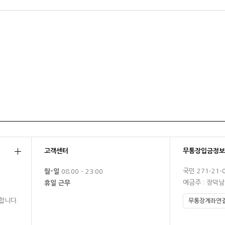
고객센터
무통장입금정보
국민 271-21-
월-일
08:00 - 23:00
예금주 : 장덕
휴일 근무
합니다.