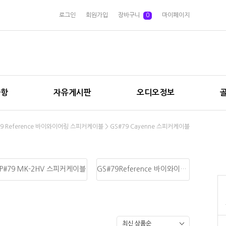
로그인
회원가입
장바구니
0
마이페이지
사항
자유게시판
오디오정보
79 Reference 바이와이어링 스피커케이블
>
GS#79 Cayenne 스피커케이블
SP#79 MK-2HV 스피커케이블
GS#79Reference 바이와이어링 스피커케이블