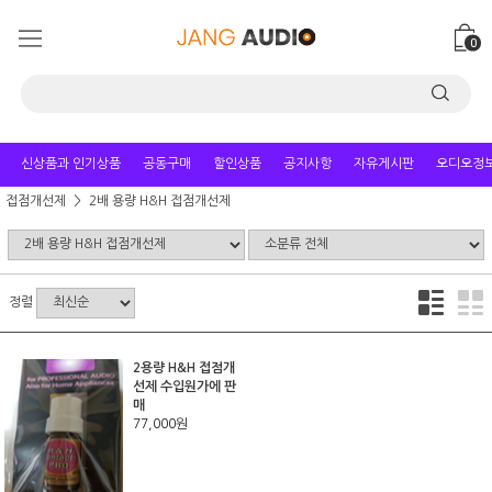
0
신상품과 인기상품
공동구매
할인상품
공지사항
자유게시판
오디오정
접점개선제
2배 용량 H&H 접점개선제
정렬
2용량 H&H 접점개
선제 수입원가에 판
매
77,000원