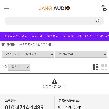
0
신상품과 인기상품
공동구매
할인상품
공지사항
자유게시판
오디오정
인터케이블
MS#212-XLR 인터케이블
정렬
상품 준비중 입니다.
고객센터
무통장입금정보
010-4714-1489
예금주명 : 장덕남