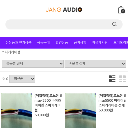
0
신상품과 인기상품
공동구매
할인상품
공지사항
자유게시판
오디오정
스피커케이블
정렬
(폐업정리)조노톤 6
(폐업정리)조노톤 6
n sp-5500 바이와
n sp5500 바이어링
이어링 스피커케이
스피커케이블 선재
블
60,000원
60,000원