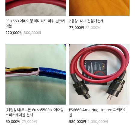
PS #660 어메이징 리미티드 파워 벌크케
2용량 H&H 접점개선제
이블
77,000원
85,000원
220,000원
300,000원
(폐업정리)조노톤 6n sp5500 바이어링
PS#660 Amaizing Limited 파워케이
스피커케이블 선재
블
60,000원
75,000원
980,000원
1,080,000원