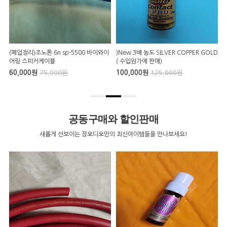
(폐업정리)조노톤 6n sp-5500 바이와이
)New 3배 농도 SILVER COPPER GOLD
P
어링 스피커케이블
( 수입원가에 판매)
60,000원
75,000원
100,000원
125,000원
9
공동구매와 할인판매
새롭게 선보이는 장오디오만의 최신아이템들을 만나보세요!