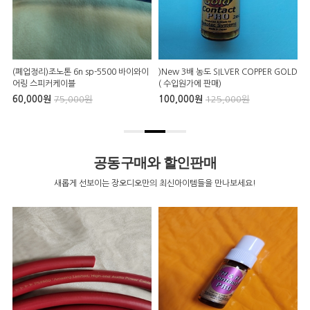
(폐업정리)조노톤 6n sp-5500 바이와이
)New 3배 농도 SILVER COPPER GOLD
P
어링 스피커케이블
( 수입원가에 판매)
60,000원
75,000원
100,000원
125,000원
9
공동구매와 할인판매
새롭게 선보이는 장오디오만의 최신아이템들을 만나보세요!