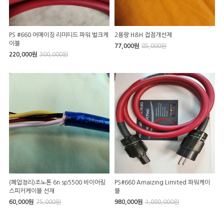
PS #660 어메이징 리미티드 파워 벌크케
2용량 H&H 접점개선제
이블
77,000원
85,000원
220,000원
300,000원
(폐업정리)조노톤 6n sp5500 바이어링
PS#660 Amaizing Limited 파워케이
스피커케이블 선재
블
60,000원
75,000원
980,000원
1,080,000원