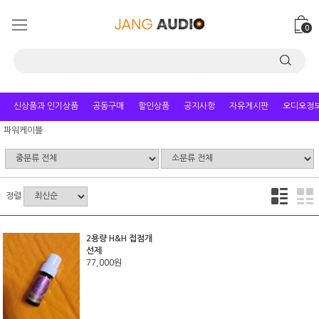
0
신상품과 인기상품
공동구매
할인상품
공지사항
자유게시판
오디오정
파워케이블
정렬
2용량 H&H 접점개
선제
77,000원