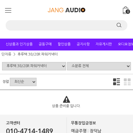
0
신상품과 인기상품
공동구매
할인상품
공지사항
자유게시판
오디오정
단자류
후루텍 38/28R 파워커넥터
정렬
상품 준비중 입니다.
고객센터
무통장입금정보
010-4714-1489
예금주명 : 장덕남