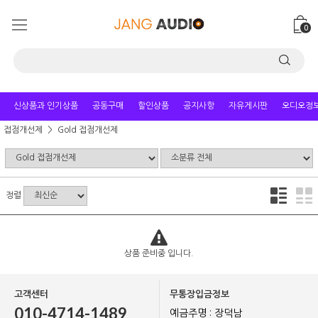
0
신상품과 인기상품
공동구매
할인상품
공지사항
자유게시판
오디오정
접점개선제
Gold 접점개선제
정렬
상품 준비중 입니다.
고객센터
무통장입금정보
010-4714-1489
예금주명 : 장덕남