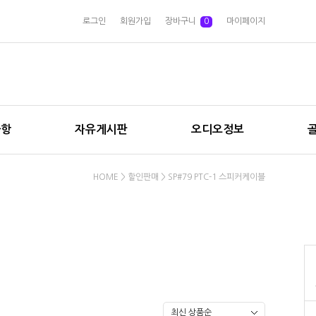
로그인
회원가입
장바구니
0
마이페이지
사항
자유게시판
오디오정보
HOME
>
할인판매
>
SP#79 PTC-1 스피커케이블