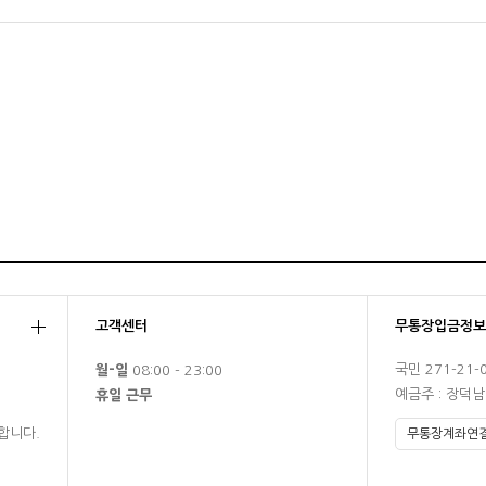
고객센터
무통장입금정보
국민 271-21-
월-일
08:00 - 23:00
예금주 : 장덕
휴일 근무
합니다.