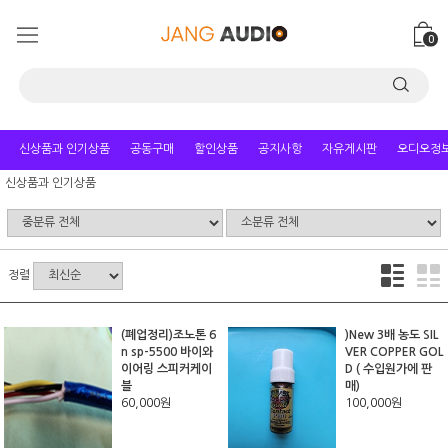
0
신상품과 인기상품
공동구매
할인상품
공지사항
자유게시판
오디오정
신상품과 인기상품
정렬
(폐업정리)조노톤 6
)New 3배 농도 SIL
n sp-5500 바이와
VER COPPER GOL
이어링 스피커케이
D ( 수입원가에 판
블
매)
60,000원
100,000원