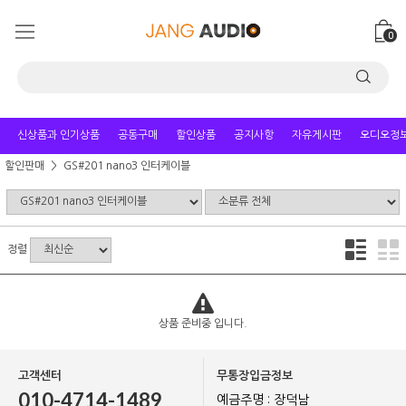
0
신상품과 인기상품
공동구매
할인상품
공지사항
자유게시판
오디오정
할인판매
GS#201 nano3 인터케이블
정렬
상품 준비중 입니다.
고객센터
무통장입금정보
010-4714-1489
예금주명 : 장덕남