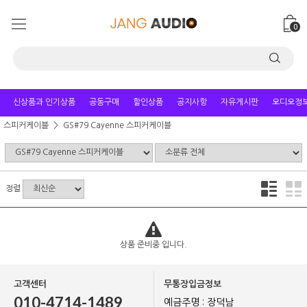
0
신상품과 인기상품
공동구매
할인상품
공지사항
자유게시판
오디오정
스피커케이블
GS#79 Cayenne 스피커케이블
정렬
상품 준비중 입니다.
고객센터
무통장입금정보
010-4714-1489
예금주명 : 장덕남