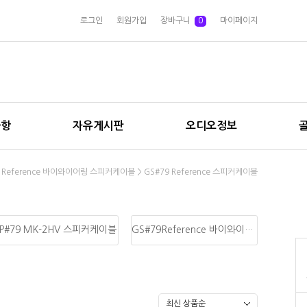
로그인
회원가입
장바구니
0
마이페이지
사항
자유게시판
오디오정보
9 Reference 바이와이어링 스피커케이블
>
GS#79 Reference 스피커케이블
SP#79 MK-2HV 스피커케이블
GS#79Reference 바이와이어링 스피커케이블