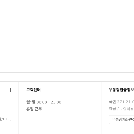
고객센터
무통장입금정보
국민 271-21-
월-일
08:00 - 23:00
예금주 : 장덕
휴일 근무
합니다.