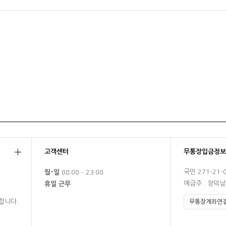
고객센터
무통장입금정보
국민 271-21-
월-일
08:00 - 23:00
예금주 : 장덕
휴일 근무
합니다.