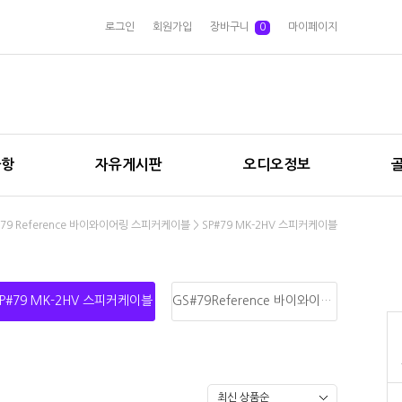
로그인
회원가입
장바구니
0
마이페이지
사항
자유게시판
오디오정보
#79 Reference 바이와이어링 스피커케이블
>
SP#79 MK-2HV 스피커케이블
SP#79 MK-2HV 스피커케이블
GS#79Reference 바이와이어링 스피커케이블