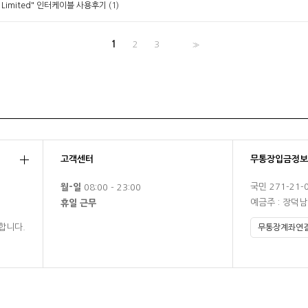
(1)
g Limited" 인터케이블 사용후기
1
2
3
>>
고객센터
무통장입금정보
국민 271-21-
월-일
08:00 - 23:00
예금주 : 장덕
휴일 근무
합니다.